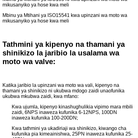
mikusanyiko ya hose kwa meli
Mbinu ya Mtihani ya ISO15541 kwa upinzani wa moto wa
mikusanyiko ya hose kwa meli
Tathmini ya kipenyo na thamani ya
shinikizo la jaribio la usalama wa
moto wa valve:
Katika jaribio la upinzani wa moto wa vali, kipenyo na
thamani ya shinikizo ni ukubwa mdogo zaidi unaofunika
ukubwa mkubwa zaidi, kwa mfano:
Kwa ujumla, kipenyo kinashughulikia vipimo mara mbili
zaidi, 6NPS inaweza kufunika 6-12NPS, 100DN
inaweza kufunika 100-200DN;
Kwa tathmini ya ukadiriaji wa shinikizo, kiwango cha
kufunika pia kimeainishwa, 25PN inaweza kufunika 25-