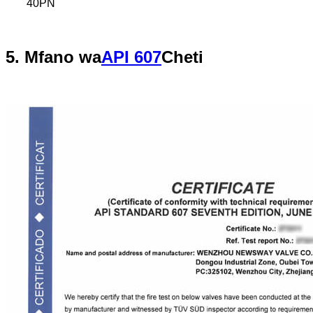
40PN
5. Mfano wa
API 607
Cheti