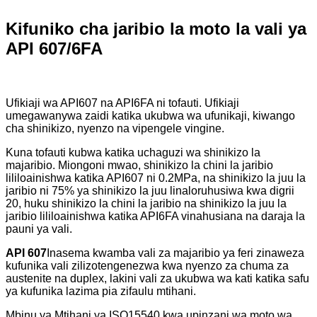
Kifuniko cha jaribio la moto la vali ya
API 607/6FA
Ufikiaji wa API607 na API6FA ni tofauti. Ufikiaji
umegawanywa zaidi katika ukubwa wa ufunikaji, kiwango
cha shinikizo, nyenzo na vipengele vingine.
Kuna tofauti kubwa katika uchaguzi wa shinikizo la
majaribio. Miongoni mwao, shinikizo la chini la jaribio
lililoainishwa katika API607 ni 0.2MPa, na shinikizo la juu la
jaribio ni 75% ya shinikizo la juu linaloruhusiwa kwa digrii
20, huku shinikizo la chini la jaribio na shinikizo la juu la
jaribio lililoainishwa katika API6FA vinahusiana na daraja la
pauni ya vali.
API 607
Inasema kwamba vali za majaribio ya feri zinaweza
kufunika vali zilizotengenezwa kwa nyenzo za chuma za
austenite na duplex, lakini vali za ukubwa wa kati katika safu
ya kufunika lazima pia zifaulu mtihani.
Mbinu ya Mtihani ya ISO15540 kwa upinzani wa moto wa