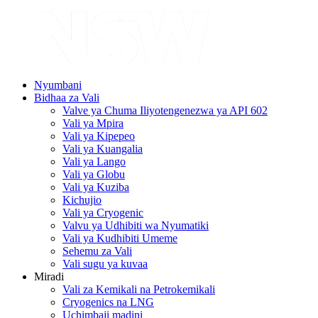
Nyumbani
Bidhaa za Vali
Valve ya Chuma Iliyotengenezwa ya API 602
Vali ya Mpira
Vali ya Kipepeo
Vali ya Kuangalia
Vali ya Lango
Vali ya Globu
Vali ya Kuziba
Kichujio
Vali ya Cryogenic
Valvu ya Udhibiti wa Nyumatiki
Vali ya Kudhibiti Umeme
Sehemu za Vali
Vali sugu ya kuvaa
Miradi
Vali za Kemikali na Petrokemikali
Cryogenics na LNG
Uchimbaji madini