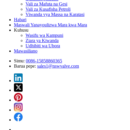
Vali za Mafuta na Gesi
Vali za Kusafisha Petroli
Viwanda vya Massa na Karatasi
Habari
Maswali Yanayoulizwa Mara kwa Mara
Kuhusu
Wasifu wa Kampuni
Ziara ya Kiwanda
Udhibiti wa Ubora
Mawasiliano
Simu:
0086-15858860365
Barua pepe:
sales1@nswvalve.com