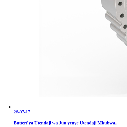
26-07-17
Butterf ya Utendaji wa Juu yenye Utendaji Mkubwa...