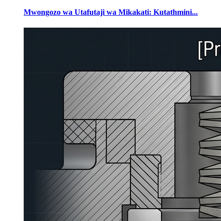
Mwongozo wa Utafutaji wa Mikakati: Kutathmini...