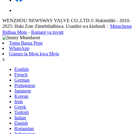
WENZHOU NEWSWAY VALVE CO.,LTD.© Hakimiliki - 2010-
2025: Haki Zote Zimehifadhiwa. Usaidizi wa kiufundi：
Mingcheng
Bidhaa Moto
-
Ramani ya tovuti
Tuma Barua Pepe
WhatsApp
Gumzo la Moja kwa Moja
x
English
French
German
Portuguese
Japanese
Korean
Irish
Greek
Turkish
Italian
Danish
Romanian
Indonesian