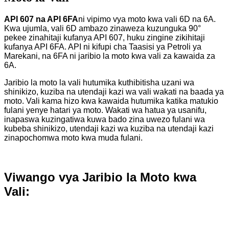
API 607 ​​​​na API 6FA
ni vipimo vya moto kwa vali 6D na 6A.
Kwa ujumla, vali 6D ambazo zinaweza kuzunguka 90°
pekee zinahitaji kufanya API 607, huku zingine zikihitaji
kufanya API 6FA. API ni kifupi cha Taasisi ya Petroli ya
Marekani, na 6FA ni jaribio la moto kwa vali za kawaida za
6A.
Jaribio la moto la vali hutumika kuthibitisha uzani wa
shinikizo, kuziba na utendaji kazi wa vali wakati na baada ya
moto. Vali kama hizo kwa kawaida hutumika katika matukio
fulani yenye hatari ya moto. Wakati wa hatua ya usanifu,
inapaswa kuzingatiwa kuwa bado zina uwezo fulani wa
kubeba shinikizo, utendaji kazi wa kuziba na utendaji kazi
zinapochomwa moto kwa muda fulani.
Viwango vya Jaribio la Moto kwa
Vali: