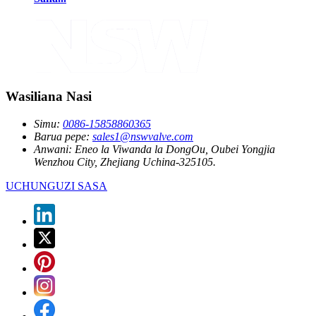
Wasiliana Nasi
Simu:
0086-15858860365
Barua pepe:
sales1@nswvalve.com
Anwani:
Eneo la Viwanda la DongOu, Oubei Yongjia
Wenzhou City, Zhejiang Uchina-325105.
UCHUNGUZI SASA