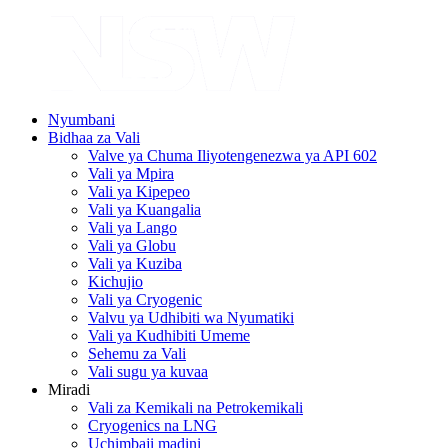
Nyumbani
Bidhaa za Vali
Valve ya Chuma Iliyotengenezwa ya API 602
Vali ya Mpira
Vali ya Kipepeo
Vali ya Kuangalia
Vali ya Lango
Vali ya Globu
Vali ya Kuziba
Kichujio
Vali ya Cryogenic
Valvu ya Udhibiti wa Nyumatiki
Vali ya Kudhibiti Umeme
Sehemu za Vali
Vali sugu ya kuvaa
Miradi
Vali za Kemikali na Petrokemikali
Cryogenics na LNG
Uchimbaji madini