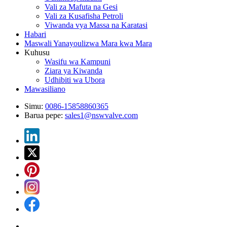
Vali za Mafuta na Gesi
Vali za Kusafisha Petroli
Viwanda vya Massa na Karatasi
Habari
Maswali Yanayoulizwa Mara kwa Mara
Kuhusu
Wasifu wa Kampuni
Ziara ya Kiwanda
Udhibiti wa Ubora
Mawasiliano
Simu:
0086-15858860365
Barua pepe:
sales1@nswvalve.com