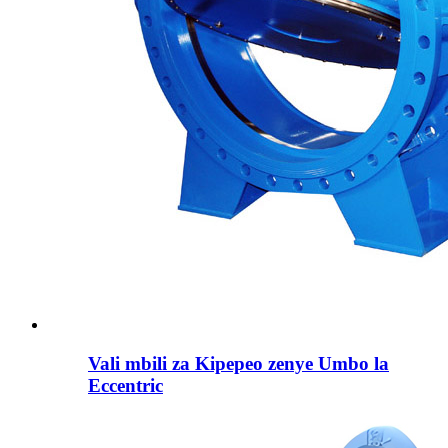
Vali mbili za Kipepeo zenye Umbo la
Eccentric