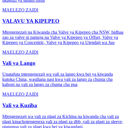
ukaguzi ya sahani mbili
MAELEZO ZAIDI
VALAVU YA KIPEPEO
Mtengenezaji na Kiwanda cha Valve ya Kipepeo cha NSW, bidhaa
zao za valve ni pamoja na Valve ya Kipepeo ya Offset, Valve ya
Kipepeo ya Concentric, Valve ya Kipepeo ya Utendaji wa Juu
MAELEZO ZAIDI
Vali ya Lango
Unatafuta mtengenezaji wa vali za lango kwa bei ya kiwanda
kutoka China, wasiliana nasi kwa vali za lango za chuma cha
kaboni na vali za lango za chuma cha pua
MAELEZO ZAIDI
Vali ya Kuziba
Mtengenezaji wa vali za plagi za Kichina na kiwanda cha vali za
plagi kinachotengeneza vali za plagi za dbb, vali za plagi za sleeve,
utanunua vali za plagi kwa bei ya kiwandani.