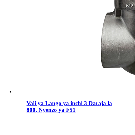
Vali ya Lango ya inchi 3 Daraja la
800, Nyenzo ya F51