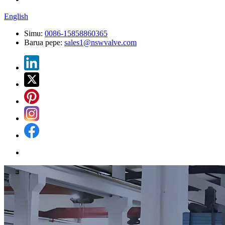
English
Simu:
0086-15858860365
Barua pepe:
sales1@nswvalve.com