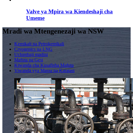
Valve ya Mpira wa Kiendeshaji cha
Umeme
Mradi wa Mtengenezaji wa NSW
Kemikali na Petrokemikali
Cryogenics na LNG
Uchimbaji madini
Mafuta na Gesi
Kiwanda cha Kusafisha Mafuta
Viwanda vya Massa na Karatasi