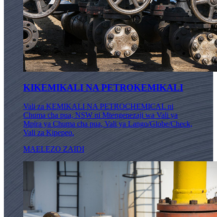
KIKEMIKALI NA PETROKEMIKALI
Vali za KEMIKALI NA PETROCHEMICAL ni
Chuma cha pua, NSW ni Mtengenezaji wa Vali ya
Mpira ya Chuma cha pua, Vali ya Lango/Globe/Check,
Vali za Kipepeo.
MAELEZO ZAIDI