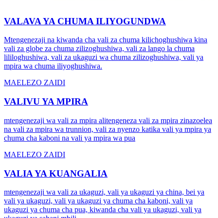
VALAVA YA CHUMA ILIYOGUNDWA
Mtengenezaji na kiwanda cha vali za chuma kilichoghushiwa kina
vali za globe za chuma zilizoghushiwa, vali za lango la chuma
lililoghushiwa, vali za ukaguzi wa chuma zilizoghushiwa, vali ya
mpira wa chuma iliyoghushiwa.
MAELEZO ZAIDI
VALIVU YA MPIRA
mtengenezaji wa vali za mpira alitengeneza vali za mpira zinazoelea
na vali za mpira wa trunnion, vali za nyenzo katika vali ya mpira ya
chuma cha kaboni na vali ya mpira wa pua
MAELEZO ZAIDI
VALIA YA KUANGALIA
mtengenezaji wa vali za ukaguzi, vali ya ukaguzi ya china, bei ya
vali ya ukaguzi, vali ya ukaguzi ya chuma cha kaboni, vali ya
ukaguzi ya chuma cha pua, kiwanda cha vali ya ukaguzi, vali ya